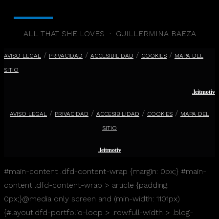
ALL THAT SHE LOVES · GUILLERMINA BAEZA
/
/
/
/
AVISO LEGAL
PRIVACIDAD
ACCESIBILIDAD
COOKIES
MAPA DEL
SITIO
.leitmotiv
/
/
/
/
AVISO LEGAL
PRIVACIDAD
ACCESIBILIDAD
COOKIES
MAPA DEL
SITIO
.leitmotiv
#main-content .dfd-content-wrap {margin: 0px;} #main-
content .dfd-content-wrap > article {padding:
0px;}@media only screen and (min-width: 1101px)
{#layout.dfd-portfolio-loop > .row.full-width > .blog-