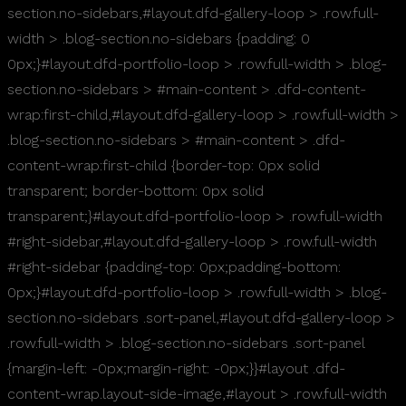
section.no-sidebars,#layout.dfd-gallery-loop > .row.full-
width > .blog-section.no-sidebars {padding: 0
0px;}#layout.dfd-portfolio-loop > .row.full-width > .blog-
section.no-sidebars > #main-content > .dfd-content-
wrap:first-child,#layout.dfd-gallery-loop > .row.full-width >
.blog-section.no-sidebars > #main-content > .dfd-
content-wrap:first-child {border-top: 0px solid
transparent; border-bottom: 0px solid
transparent;}#layout.dfd-portfolio-loop > .row.full-width
#right-sidebar,#layout.dfd-gallery-loop > .row.full-width
#right-sidebar {padding-top: 0px;padding-bottom:
0px;}#layout.dfd-portfolio-loop > .row.full-width > .blog-
section.no-sidebars .sort-panel,#layout.dfd-gallery-loop >
.row.full-width > .blog-section.no-sidebars .sort-panel
{margin-left: -0px;margin-right: -0px;}}#layout .dfd-
content-wrap.layout-side-image,#layout > .row.full-width