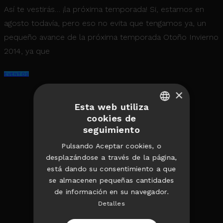
Así te vestirás… ¡la próxima temporada! Si, estamos en
agosto todavía, pero eso no evita que tengamos ya, un
pequeño avance de la próxima temporada Otoño Invierno
2014, ya que
EVENTOS
×
Esta web utiliza
cookies de
English
seguimiento
Spanish
Pulsando Aceptar cookies, o
desplazándose a través de la página,
está dando su consentimiento a que
se almacenen pequeñas cantidades
de información en su navegador.
Detalles