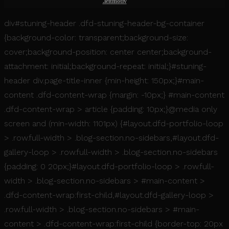
.leitmotiv
la administración de la cuenta. El sitio web
no puede utilizarse correctamente sin las
div#stuning-header .dfd-stuning-header-bg-container
cookies estrictamente necesarias.
{background-color: transparent;background-size:
Nombre
Proveedor / Dominio
Vencim
cover;background-position: center center;background-
PHPSESSID
Ses
PHP.net
attachment: initial;background-repeat: initial;}#stuning-
www.mikonosmoda.com
header div.page-title-inner {min-height: 150px;}#main-
content .dfd-content-wrap {margin: -10px;} #main-content
.dfd-content-wrap > article {padding: 10px;}@media only
screen and (min-width: 1101px) {#layout.dfd-portfolio-loop
> .row.full-width > .blog-section.no-sidebars,#layout.dfd-
gallery-loop > .row.full-width > .blog-section.no-sidebars
{padding: 0 20px;}#layout.dfd-portfolio-loop > .row.full-
width > .blog-section.no-sidebars > #main-content >
.dfd-content-wrap:first-child,#layout.dfd-gallery-loop >
.row.full-width > .blog-section.no-sidebars > #main-
content > .dfd-content-wrap:first-child {border-top: 20px