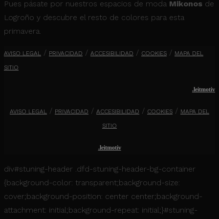
Pues pásate por nuestros espacios de moda
Mikonos
de
Logroño y descubre el resto de colores para esta
primavera.
/
/
/
/
AVISO LEGAL
PRIVACIDAD
ACCESIBILIDAD
COOKIES
MAPA DEL
SITIO
.leitmotiv
/
/
/
/
AVISO LEGAL
PRIVACIDAD
ACCESIBILIDAD
COOKIES
MAPA DEL
SITIO
wordpress_test_cookie
Ses
Automattic Inc.
www.mikonosmoda.com
.leitmotiv
div#stuning-header .dfd-stuning-header-bg-container
{background-color: transparent;background-size:
cover;background-position: center center;background-
attachment: initial;background-repeat: initial;}#stuning-