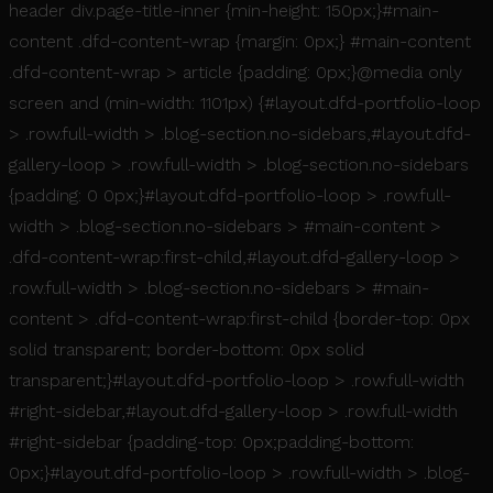
header div.page-title-inner {min-height: 150px;}#main-
content .dfd-content-wrap {margin: 0px;} #main-content
Nombre
Proveedor / Dominio
Vencimiento
Descr
.dfd-content-wrap > article {padding: 0px;}@media only
a7focwvr
www.mikonosmoda.com
5 días
Proveedor /
Nombre
Vencimiento
De
Dominio
screen and (min-width: 1101px) {#layout.dfd-portfolio-loop
8lxif952
www.mikonosmoda.com
5 días
_ga_F0MZT76FYP
.mikonosmoda.com
1 año 1 mes
Th
> .row.full-width > .blog-section.no-sidebars,#layout.dfd-
us
An
gallery-loop > .row.full-width > .blog-section.no-sidebars
pe
st
{padding: 0 0px;}#layout.dfd-portfolio-loop > .row.full-
_ga
1 año 1 mes
Es
width > .blog-section.no-sidebars > #main-content >
Google LLC
co
.mikonosmoda.com
as
.dfd-content-wrap:first-child,#layout.dfd-gallery-loop >
Go
Un
.row.full-width > .blog-section.no-sidebars > #main-
An
es
content > .dfd-content-wrap:first-child {border-top: 0px
ac
si
solid transparent; border-bottom: 0px solid
se
an
transparent;}#layout.dfd-portfolio-loop > .row.full-width
Go
ut
#right-sidebar,#layout.dfd-gallery-loop > .row.full-width
co
pa
#right-sidebar {padding-top: 0px;padding-bottom:
us
as
0px;}#layout.dfd-portfolio-loop > .row.full-width > .blog-
n